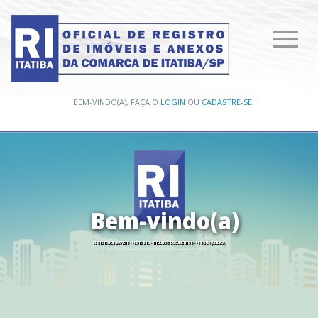
BEM-VINDO(A), FAÇA O
LOGIN
OU
CADASTRE-SE
B
e
m
-
v
i
n
d
o
(
a
)
REGISTRO DE IMÓVEIS - PROTESTO - TÍTULOS E DOCUMENTOS - PESSOA JURÍDICA